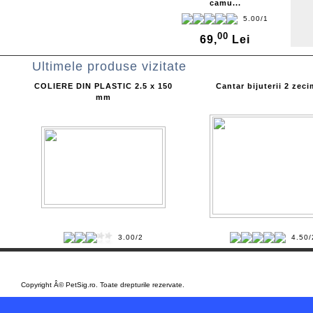
camu...
5.00/1
00
69,
Lei
Ultimele produse vizitate
COLIERE DIN PLASTIC 2.5 x 150
Cantar bijuterii 2 zeci
mm
3.00/2
4.50/
Copyright Â© PetSig.ro. Toate drepturile rezervate.