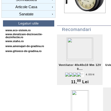
Articole Casa
›
Sanatate
›
Legaturi utile
Recomandari
www.eco-sistem.ro
www.deratizare-dezinsectie-
dezinfectie.ro
www.staho.ro
www.amenajari-de-gradina.ro
www.ghivece-de-gradina.ro
Ventilator 40x40x10 Mm 12V
Usb
0....
4.00/4
00
11,
Lei