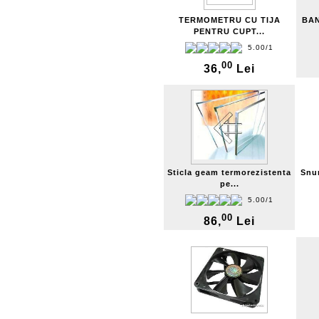
TERMOMETRU CU TIJA
BA
PENTRU CUPT...
5.00/1
00
36,
Lei
Sticla geam termorezistenta
Snur
pe...
5.00/1
00
86,
Lei