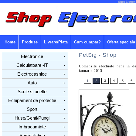
ShopEletroni
Home
Produse
Livrare/Plata
Cum cumpar?
Oferta speciala
PetSig - Shop
Electronice
›
Calculatoare -IT
›
Comenzile efectuate pana in d
ianuarie 2015.
Electrocasnice
›
1
2
3
4
5
6
Auto
›
Scule si unelte
›
Echipament de protectie
›
Sport
›
Huse/Genti/Pungi
›
Imbracaminte
›
Semnalistica
›