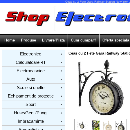
Ceas cu 2 Fete Gara Railway Station New York , 
Home
Produse
Livrare/Plata
Cum cumpar?
Oferta speciala
Ceas cu 2 Fete Gara Railway Stati
Electronice
›
Calculatoare -IT
›
Electrocasnice
›
Auto
›
Scule si unelte
›
Echipament de protectie
›
Sport
›
Huse/Genti/Pungi
›
Imbracaminte
›
Semnalistica
›