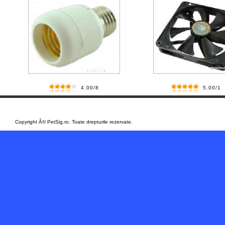
4.00/8
5.00/1
Set 100 pungi de plastic cu fe...
/
/
Copyright Â© PetSig.ro. Toate drepturile rezervate.