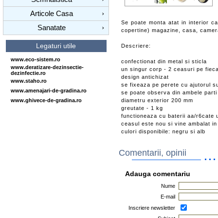
Articole Casa
›
Se poate monta atat in interior cat
Sanatate
›
copertine) magazine, casa, camera
Legaturi utile
Descriere:
www.eco-sistem.ro
confectionat din metal si sticla
www.deratizare-dezinsectie-
un singur corp - 2 ceasuri pe fiec
dezinfectie.ro
design antichizat
www.staho.ro
se fixeaza pe perete cu ajutorul su
www.amenajari-de-gradina.ro
se poate observa din ambele parti
www.ghivece-de-gradina.ro
diametru exterior 200 mm
greutate - 1 kg
functioneaza cu baterii aa/r6cate 
ceasul este nou si vine ambalat in
culori disponibile: negru si alb
Comentarii, opinii
Adauga comentariu
Nume
E-mail
Inscriere newsletter