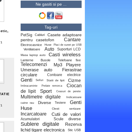
Ne gasiti si pe ...
Tag-uri
etic,
Casete adaptoare
PetSig
Cabluri
Cantare
pentru casetofon
/1
Electrocasnice
Huse
Placi de sunet pe USB
Auto
Suporturi LCD
Ventilatoare
i
Casti wireless
Masa laptop auto
Lanterne
Busole
Telefoane fixe
Telecomenzi
Mp3 Playere
Umerase auto
Fierastrae
circulare
Contoare electrice
Genti
Cizme
Statii de lipit
Seifuri
Ciocan
Imbracaminte
Prelate remorca
Sport
de lipit
Ceasuri de perete
TATIE
Multimetre digitale
Indicatoare
Genti
Diverse
Testere
caine rau
/1
Huse
Clesti sertizare
Incarcatoare
Cutii de valori
Scule diverse
Acumulatori
Sublere digitale
Rezerva
lichid tigare electronica
Stic USB