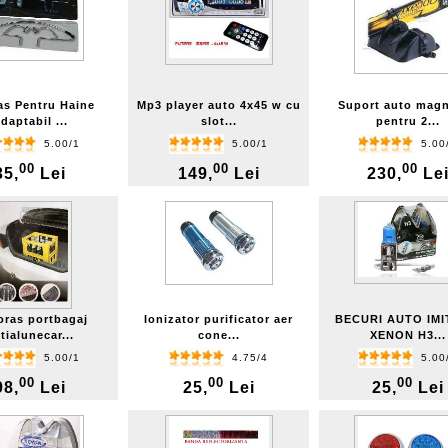
s Pentru Haine
Mp3 player auto 4x45 w cu
Suport auto magn
daptabil ...
slot...
pentru 2...
5.00/1
5.00/1
5.00
00
00
00
35,
Lei
149,
Lei
230,
Le
ras portbagaj
Ionizator purificator aer
BECURI AUTO IMI
tialunecar...
cone...
XENON H3...
5.00/1
4.75/4
5.00
00
00
00
98,
Lei
25,
Lei
25,
Lei