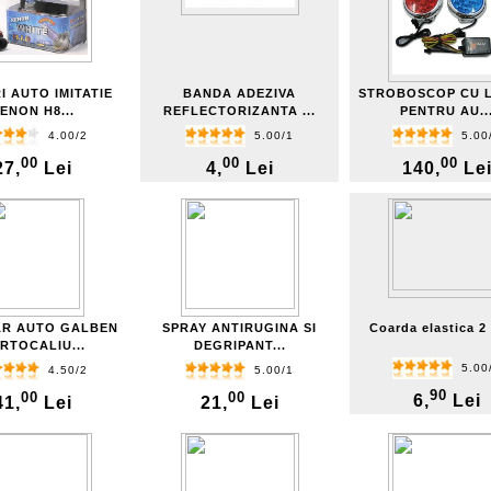
I AUTO IMITATIE
BANDA ADEZIVA
STROBOSCOP CU L
ENON H8...
REFLECTORIZANTA ...
PENTRU AU..
4.00/2
5.00/1
5.00
00
00
00
27,
Lei
4,
Lei
140,
Le
AR AUTO GALBEN
SPRAY ANTIRUGINA SI
Coarda elastica 2 
RTOCALIU...
DEGRIPANT...
5.00
4.50/2
5.00/1
90
00
00
6,
Lei
41,
Lei
21,
Lei