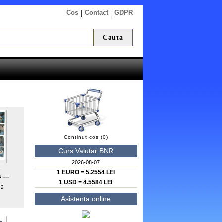
|
|
Cos
Contact
GDPR
Continut cos (0)
Curs Valutar BNR
2026-08-07
a
1 EURO = 5.2554 LEI
 ...
1 USD = 4.5584 LEI
/2
Asistenta online