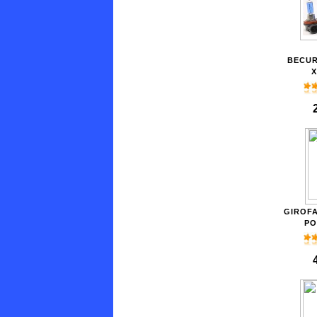
BECUR
X
GIROF
PO