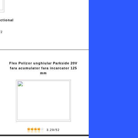
ctional
/2
i
e
Flex Polizor unghiular Parkside 20V
fara acumulator fara incarcator 125
mm
3.29/52