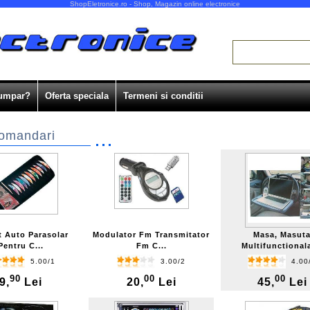
ShopEletronice.ro - Shop, Magazin online electronice
umpar?
Oferta speciala
Termeni si conditii
omandari
t Auto Parasolar
Modulator Fm Transmitator
Masa, Masut
Pentru C...
Fm C...
Multifunctionala
5.00/1
3.00/2
4.00
90
00
00
9,
Lei
20,
Lei
45,
Lei