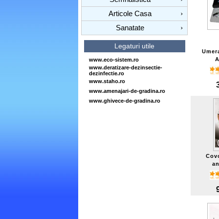
Articole Casa
›
Sanatate
›
Legaturi utile
Umera
A
www.eco-sistem.ro
www.deratizare-dezinsectie-
dezinfectie.ro
www.staho.ro
www.amenajari-de-gradina.ro
www.ghivece-de-gradina.ro
Covo
an