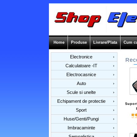
Home
Produse
Livrare/Plata
Cum c
Electronice
›
Rec
Calculatoare -IT
›
Electrocasnice
›
Auto
›
Scule si unelte
›
Echipament de protectie
›
Supor
Sport
›
Huse/Genti/Pungi
›
Imbracaminte
›
Semnalistica
›