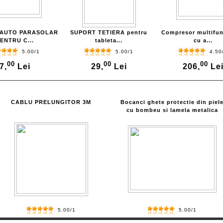
 AUTO PARASOLAR
SUPORT TETIERA pentru
Compresor multifun
ENTRU C...
tableta...
cu a...
5.00/1
5.00/1
4.50
00
00
00
7,
Lei
29,
Lei
206,
Le
CABLU PRELUNGITOR 3M
Bocanci ghete protectie din piel
cu bombeu si lamela metalica
5.00/1
5.00/1