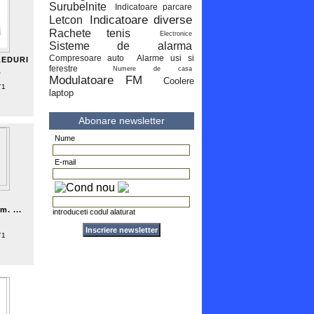
Surubelnite
Indicatoare parcare
Indicatoare diverse
Letcon
Rachete tenis
Electronice
Sisteme de alarma
Compresoare auto
Alarme usi si
EDURI
ferestre
Numere de casa
.
Modulatoare FM
Coolere
/1
laptop
i
Abonare newsletter
Nume
E-mail
m. ...
introduceti codul alaturat
/1