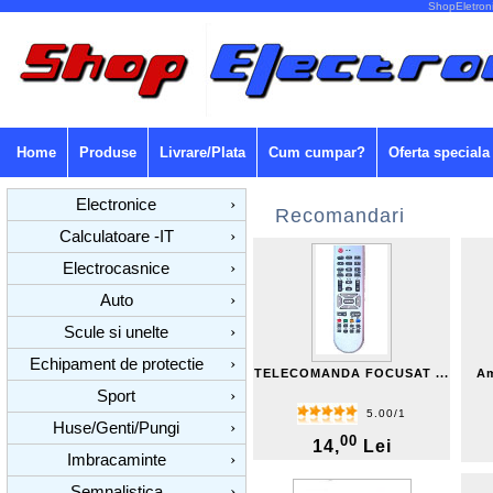
ShopEletroni
Home
Produse
Livrare/Plata
Cum cumpar?
Oferta speciala
Electronice
›
Recomandari
Calculatoare -IT
›
Electrocasnice
›
Auto
›
Scule si unelte
›
Echipament de protectie
›
TELECOMANDA FOCUSAT ...
Am
Sport
›
5.00/1
Huse/Genti/Pungi
›
00
14,
Lei
Imbracaminte
›
Semnalistica
›