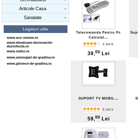
Articole Casa
›
Sanatate
›
Legaturi utile
Telecomanda Pentru Pc
Sup
Calculat...
www.eco-sistem.ro
www.deratizare-dezinsectie-
3.80/5
dezinfectie.ro
www.staho.ro
00
39,
Lei
www.amenajari-de-gradina.ro
www.ghivece-de-gradina.ro
SUPORT TV MOBIL...
D
5.00/1
00
59,
Lei