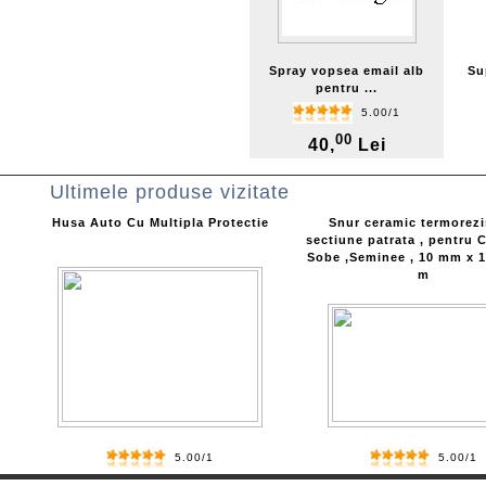
Spray vopsea email alb
Su
pentru ...
5.00/1
00
40,
Lei
Ultimele produse vizitate
Husa Auto Cu Multipla Protectie
Snur ceramic termorezi
sectiune patrata , pentru C
Sobe ,Seminee , 10 mm x 
m
5.00/1
5.00/1