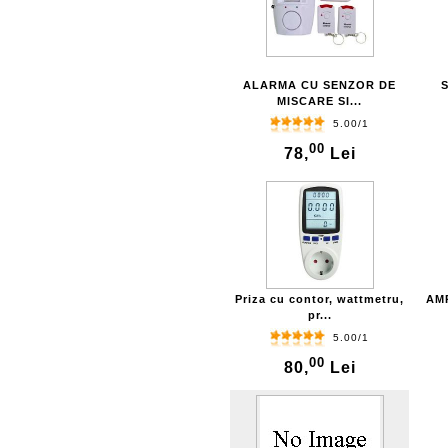
ALARMA CU SENZOR DE
S
MISCARE SI...
5.00/1
00
78,
Lei
Priza cu contor, wattmetru,
AM
pr...
5.00/1
00
80,
Lei