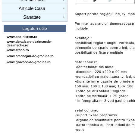
Articole Casa
›
Suport perete reglabil: lcd, tv, moni
Sanatate
›
Permite aparatului dumneavoastra
Legaturi utile
multiple
www.eco-sistem.ro
avantaje:
www.deratizare-dezinsectie-
posibilitati reglare unghi -verticala
dezinfectie.ro
economie de spatiu pentru lcd, p
www.staho.ro
posibilitati de fixare multiple
www.amenajari-de-gradina.ro
www.ghivece-de-gradina.ro
date tehnice:
-confectionat din metal
-dimesiuni: 220 x220 x 90 mm
-compatibil cu majotitatea tv, lcd,
-distante intre gaurile de prinde
150 mm; 100 x 100 mm; 150x 100
-rotire pe orizontala: 90grade
-rotire pe verticala: +-20 grade
- in fotografia nr 2 veti gasi o sch
setul contine:
-suport fixare propriuzis
-organe de asamblare pentru fixar
-carte tehnica cu instructiuni de 
-cutie