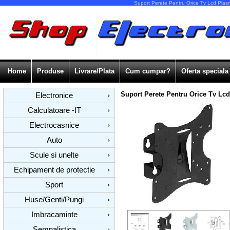
Suport Perete Pentru Orice Tv Lcd Plasm
Home
Produse
Livrare/Plata
Cum cumpar?
Oferta speciala
Suport Perete Pentru Orice Tv Lc
Electronice
›
Calculatoare -IT
›
Electrocasnice
›
Auto
›
Scule si unelte
›
Echipament de protectie
›
Sport
›
Huse/Genti/Pungi
›
Imbracaminte
›
Semnalistica
›