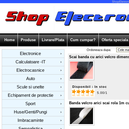
ShopEletroni
Home
Produse
Livrare/Plata
Cum cumpar?
Oferta speciala
Ordoneaza dupa:
Electronice
›
Scai banda cu arici velcro dime
Calculatoare -IT
›
Electrocasnice
›
Auto
›
Scule si unelte
›
Disponibil : In stoc
5.00/1
Echipament de protectie
›
Banda velcro arici scai rola 1m c
Sport
›
Huse/Genti/Pungi
›
Imbracaminte
›
Semnalistica
›