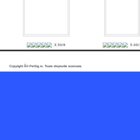
3.50/6
5.00/
/
Copyright Â© PetSig.ro. Toate drepturile rezervate.