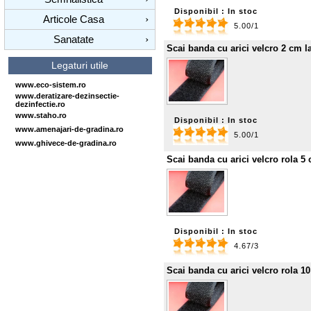
Disponibil : In stoc
Articole Casa
›
5.00/1
Sanatate
›
Scai banda cu arici velcro 2 cm 
Legaturi utile
www.eco-sistem.ro
www.deratizare-dezinsectie-
dezinfectie.ro
www.staho.ro
Disponibil : In stoc
www.amenajari-de-gradina.ro
5.00/1
www.ghivece-de-gradina.ro
Scai banda cu arici velcro rola 5
Disponibil : In stoc
4.67/3
Scai banda cu arici velcro rola 1