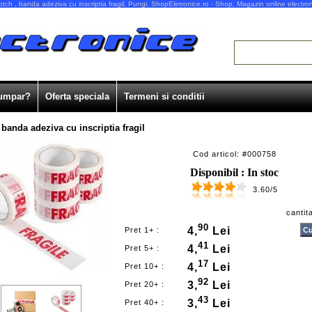
tch , banda adeziva cu inscriptia fragil, Pungi, ShopEletronice.ro - Shop, Magazin online electro
umpar?
Oferta speciala
Termeni si conditii
 banda adeziva cu inscriptia fragil
Cod articol: #000758
Disponibil : In stoc
3.60/5
cantit
90
4,
Lei
Pret 1+ :
41
4,
Lei
Pret 5+ :
17
4,
Lei
Pret 10+ :
92
3,
Lei
Pret 20+ :
43
3,
Lei
Pret 40+ :