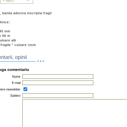
 banda adeziva inscriptia fragil
hnice:
 45 mm
e 66 m
uloare alb
 fragile " culoare rosie
tarii, opinii
uga comentariu
Nume
E-mail
iere newsletter
Subiect