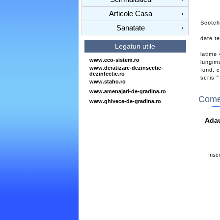
Articole Casa
›
Scotch,
Sanatate
›
date te
Legaturi utile
latime
www.eco-sistem.ro
lungim
www.deratizare-dezinsectie-
fond: c
dezinfectie.ro
scris "
www.staho.ro
www.amenajari-de-gradina.ro
Comen
www.ghivece-de-gradina.ro
Ada
Inscr