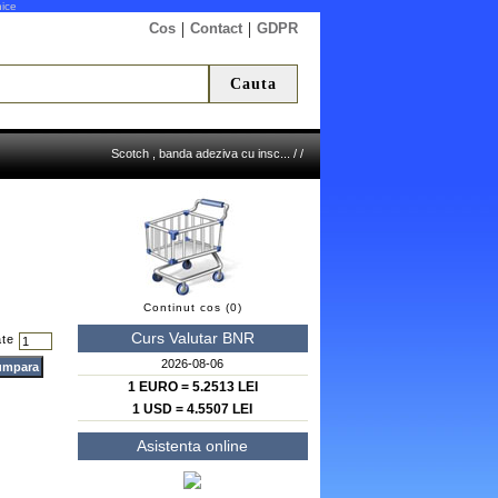
nice
|
|
Cos
Contact
GDPR
Scotch , banda adeziva cu insc...
/
/
Continut cos (0)
Curs Valutar BNR
ate
2026-08-06
1 EURO = 5.2513 LEI
1 USD = 4.5507 LEI
Asistenta online