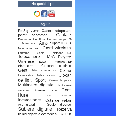
Ne gasiti si pe ...
Tag-uri
Casete adaptoare
PetSig
Cabluri
Cantare
pentru casetofon
Electrocasnice
Huse
Placi de sunet pe USB
Auto
Suporturi LCD
Ventilatoare
Casti wireless
Masa laptop auto
Lanterne
Busole
Telefoane fixe
Telecomenzi
Mp3 Playere
Umerase auto
Fierastrae
circulare
Contoare electrice
Genti
Cizme
Statii de lipit
Seifuri
Ciocan
Imbracaminte
Prelate remorca
Sport
de lipit
Ceasuri de perete
Multimetre digitale
Indicatoare
Genti
Diverse
Testere
caine rau
Huse
Clesti sertizare
Incarcatoare
Cutii de valori
Scule diverse
Acumulatori
Sublere digitale
Rezerva
lichid tigare electronica
Stic USB