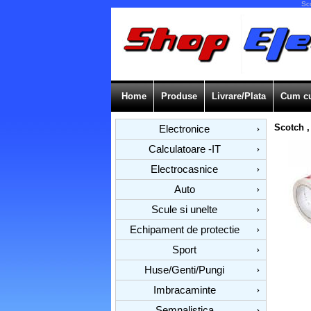
Sco
Home
Produse
Livrare/Plata
Cum c
Scotch ,
Electronice
›
Calculatoare -IT
›
Electrocasnice
›
Auto
›
Scule si unelte
›
Echipament de protectie
›
Sport
›
Huse/Genti/Pungi
›
Imbracaminte
›
Semnalistica
›